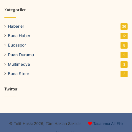
Kategoriler
Haberler
36
Buca Haber
12
Bucaspor
8
Puan Durumu
2
Multimedya
3
Buca Store
2
Twitter
© Telif Hakkı 2026, Tüm Hakları Saklıdır |
Tasarımcı Ali Efe