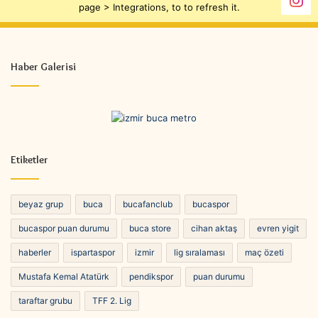
page > Integrations, to to refresh it.
Haber Galerisi
Etiketler
beyaz grup
buca
bucafanclub
bucaspor
bucaspor puan durumu
buca store
cihan aktaş
evren yigit
haberler
ispartaspor
izmir
lig sıralaması
maç özeti
Mustafa Kemal Atatürk
pendikspor
puan durumu
taraftar grubu
TFF 2. Lig