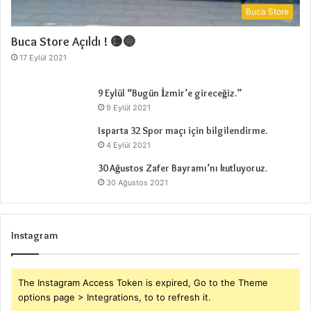
s
Buca Store
t
a
Buca Store Açıldı ! 🟡🔵
r
17 Eylül 2021
t
!
9 Eylül “Bugün İzmir’e gireceğiz.”
9 Eylül 2021
Isparta 32 Spor maçı için bilgilendirme.
4 Eylül 2021
30 Ağustos Zafer Bayramı’nı kutluyoruz.
30 Ağustos 2021
Instagram
The Instagram Access Token is expired, Go to the Theme
options page > Integrations, to to refresh it.