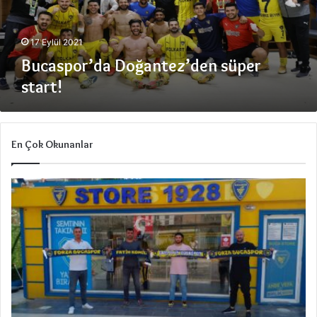
r
’
d
17 Eylül 2021
a
Bucaspor’da Doğantez’den süper
D
start!
o
ğ
a
n
En Çok Okunanlar
t
e
z
’
d
e
n
s
ü
p
e
r